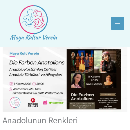
İçeriğe
atla
Anadolunun Renkleri