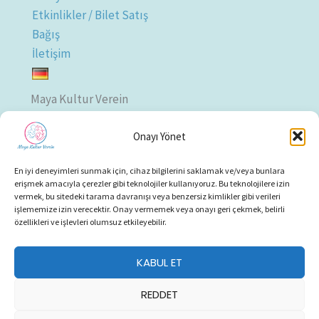
Etkinlikler / Bilet Satış
Bağış
İletişim
Maya Kultur Verein
Adres: Poststrasse 48, 8957
Onayı Yönet
Spreitenbach / Aargau
Telefon:
+41 76 506 24 84
En iyi deneyimleri sunmak için, cihaz bilgilerini saklamak ve/veya bunlara
E-Posta:
info@mayakultverein.ch
erişmek amacıyla çerezler gibi teknolojiler kullanıyoruz. Bu teknolojilere izin
Impressum
vermek, bu sitedeki tarama davranışı veya benzersiz kimlikler gibi verileri
işlememize izin verecektir. Onay vermemek veya onayı geri çekmek, belirli
Datenschutzerklärung
özellikleri ve işlevleri olumsuz etkileyebilir.
KABUL ET
REDDET
Copyright © 2026 Maya Kult Verein